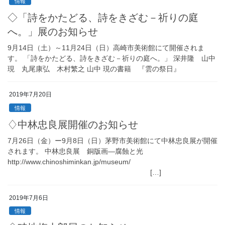
情報
◇「詩をかたどる、詩をきざむ－祈りの庭
へ。」展のお知らせ
9月14日（土）～11月24日（日）高崎市美術館にて開催されま
す。 「詩をかたどる、詩をきざむ－祈りの庭へ。」 深井隆 山中
現 丸尾康弘 木村繁之 山中 現の書籍 『雲の祭日』
2019年7月20日
情報
♢中林忠良展開催のお知らせ
7月26日（金）ー9月8日（日）茅野市美術館にて中林忠良展が開催
されます。 中林忠良展 銅版画―腐蝕と光
http://www.chinoshiminkan.jp/museum/
[…]
2019年7月6日
情報