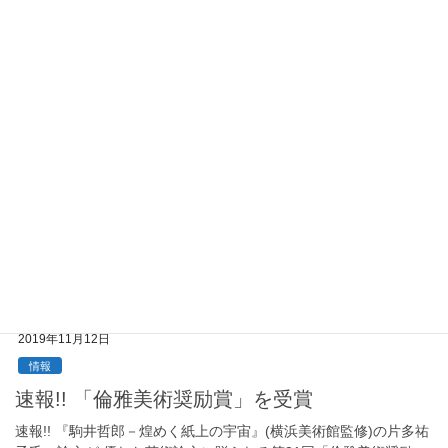
情報
瀧澤正治監督「瞽女GOZE」近日一般公開予定
瀧澤正治監督 「瞽女GOZE」が、近日一般公開予定 盲目の旅芸
人、最後の瞽女、小林ハルさんの生涯を綴った映画がこのほど上
映されます。 1997年には水上勉原作の『はなれ瞽女おりん』が上
映され、主演の岩下志麻が第1回日本ア […]
2020年3月2日
情報
清宮質文展閉館のお知らせ
新型コロナウイルスの影響で当面の間、閉館となりました。
2019年11月12日
情報
速報!! 「倫雅美術奨励賞」を受賞
速報!! 『駒井哲郎－煌めく紙上の宇宙』(横浜美術館監修)の片多祐