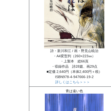
詩・新川和江 / 画・野見山暁治
・A4変型判（260×223㎜）
・上製本 総66頁
・収録作品 詩28篇、画29点
■定価 2,640円（本体2,400円＋税）
ISBN978-4-947666-19-2
詳しくはこちら＞＞＞
青は遠い色