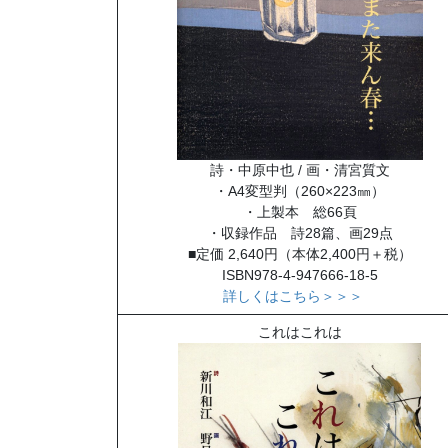
詩・中原中也 / 画・清宮質文
・A4変型判（260×223㎜）
・上製本 総66頁
・収録作品 詩28篇、画29点
■定価 2,640円（本体2,400円＋税）
ISBN978-4-947666-18-5
詳しくはこちら＞＞＞
これはこれは