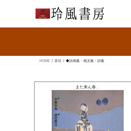
コ
ナ
ン
ビ
テ
ゲ
ン
ー
ツ
シ
へ
ョ
ス
ン
キ
に
ッ
移
HOME
書籍
◆詩画集・画文集・詩集
プ
動
また来ん春…