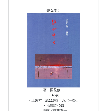
瞽女歩く
著・国見修二
・A5判
・上製本 総116頁 カバー掛け
・掲載詩40篇
・挿画／斎藤真一