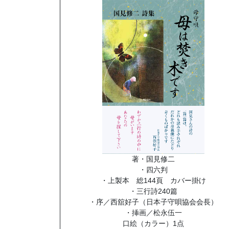
著・国見修二
・四六判
・上製本 総144頁 カバー掛け
・三行詩240篇
・序／西舘好子（日本子守唄協会会長）
・挿画／松永伍一
口絵（カラー）1点