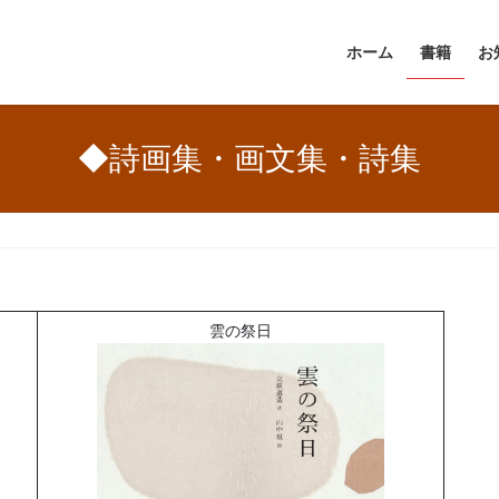
ホーム
書籍
お
◆詩画集・画文集・詩集
雲の祭日