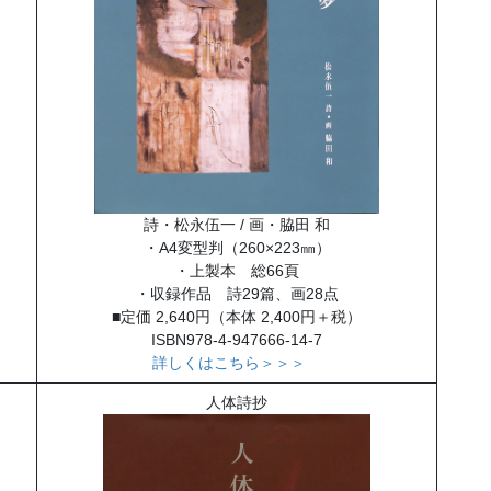
詩・松永伍一 / 画・脇田 和
・A4変型判（260×223㎜）
・上製本 総66頁
・収録作品 詩29篇、画28点
■定価 2,640円（本体 2,400円＋税）
ISBN978-4-947666-14-7
詳しくはこちら＞＞＞
人体詩抄