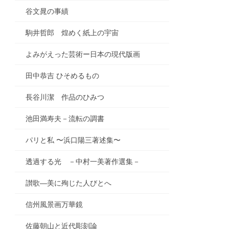
谷文晁の事績
駒井哲郎 煌めく紙上の宇宙
よみがえった芸術ー日本の現代版画
田中恭吉 ひそめるもの
長谷川潔 作品のひみつ
池田満寿夫－流転の調書
パリと私 〜浜口陽三著述集〜
透過する光 －中村一美著作選集－
讃歌―美に殉じた人びとへ
信州風景画万華鏡
佐藤朝山と近代彫刻論