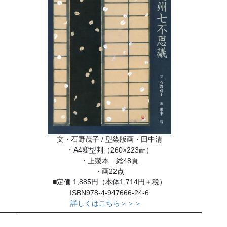
文・石野茂子 / 型染版画・田中清
・A4変型判（260×223㎜）
・上製本 総48頁
・画22点
■定価 1,885円（本体1,714円＋税）
ISBN978-4-947666-24-6
詳しくはこちら＞＞＞