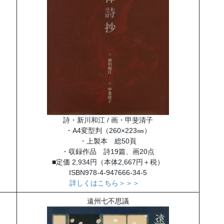
詩・新川和江 / 画・甲斐清子
・A4変型判（260×223㎜）
・上製本 総50頁
・収録作品 詩19篇、画20点
■定価 2,934円（本体2,667円＋税）
ISBN978-4-947666-34-5
詳しくはこちら＞＞＞
遠州七不思議