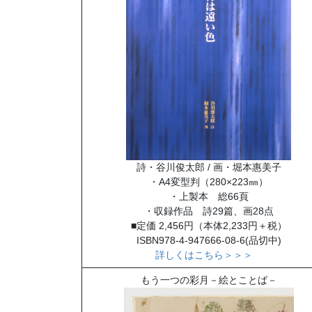
詩・谷川俊太郎 / 画・堀本惠美子
・A4変型判（280×223㎜）
・上製本 総66頁
・収録作品 詩29篇、画28点
■定価 2,456円（本体2,233円＋税）
ISBN978-4-947666-08-6(品切中)
詳しくはこちら＞＞＞
もう一つの彩月－絵とことば－