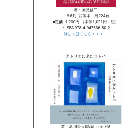
著・国見修二
・Ｂ6判 並製本 総224頁
■定価 1,200円 （本体1,091円＋税）
・ISBN978-4-947666-80-2
詳しくはこちら＞＞＞
アトリエに来たコトバ
著・谷川俊太郎/画・山中現