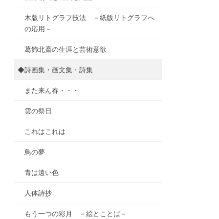
木版リトグラフ技法 －紙版リトグラフへ
の応用－
葛飾北斎の生涯と芸術意欲
◆詩画集・画文集・詩集
また来ん春・・・
雲の祭日
これはこれは
鳥の夢
青は遠い色
人体詩抄
もう一つの彩月 －絵とことば－