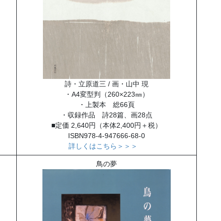
詩・立原道三 / 画・山中 現
・A4変型判（260×223㎜）
・上製本 総66頁
・収録作品 詩28篇、画28点
■定価 2,640円（本体2,400円＋税）
ISBN978-4-947666-68-0
詳しくはこちら＞＞＞
鳥の夢