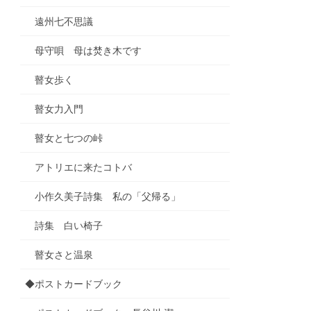
遠州七不思議
母守唄 母は焚き木です
瞽女歩く
瞽女力入門
瞽女と七つの峠
アトリエに来たコトバ
小作久美子詩集 私の「父帰る」
詩集 白い椅子
瞽女さと温泉
◆ポストカードブック