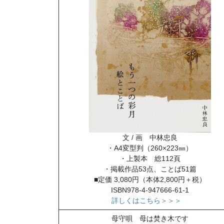
文 / 画 中林忠良
・A4変型判（260×223㎜）
・上製本 総112頁
・掲載作品53点、ことば51篇
■定価 3,080円（本体2,800円＋税）
ISBN978-4-947666-61-1
詳しくはこちら＞＞＞
母守唄 母は焚き木です