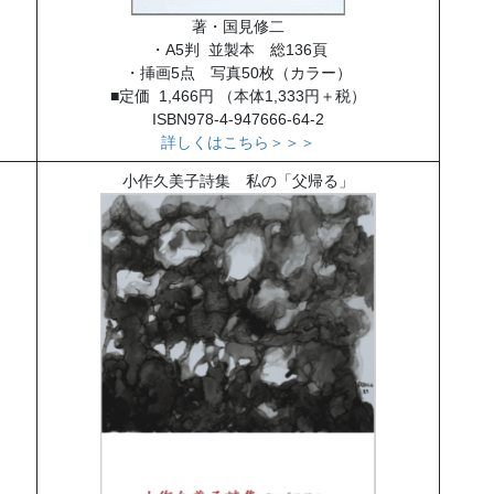
著・国見修二
・A5判 並製本 総136頁
・挿画5点 写真50枚（カラー）
■定価 1,466円 （本体1,333円＋税）
ISBN978-4-947666-64-2
詳しくはこちら＞＞＞
小作久美子詩集 私の「父帰る」