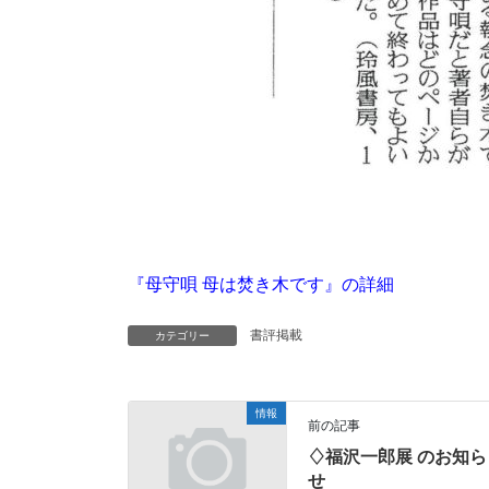
『母守唄 母は焚き木です』の詳細
書評掲載
カテゴリー
情報
前の記事
♢福沢一郎展 のお知ら
せ