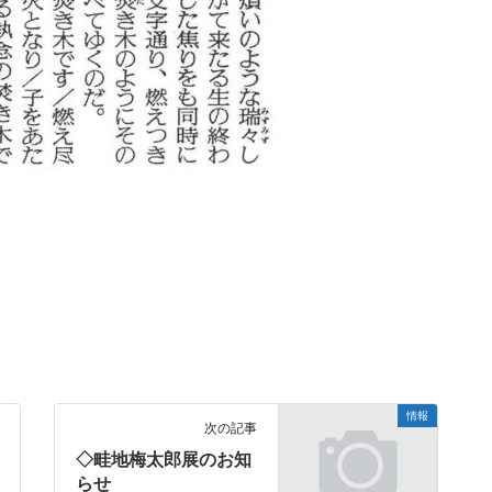
情報
次の記事
◇畦地梅太郎展のお知
らせ