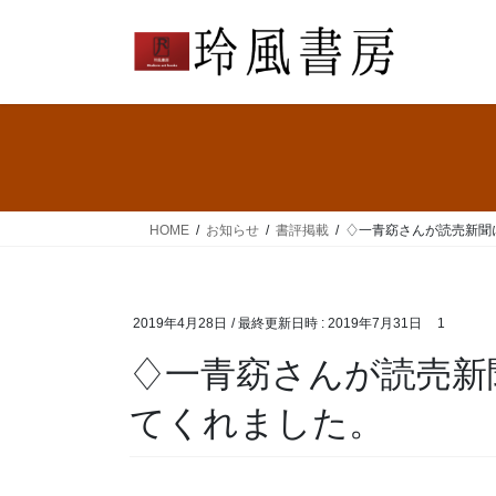
コ
ナ
ン
ビ
テ
ゲ
ン
ー
ツ
シ
へ
ョ
ス
ン
キ
に
ッ
移
HOME
お知らせ
書評掲載
♢一青窈さんが読売新聞
プ
動
2019年4月28日
/ 最終更新日時 :
2019年7月31日
1
♢一青窈さんが読売新
てくれました。