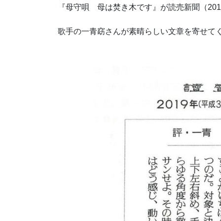
『母守唄 母は焚き木です』が読売新聞（201
歌手の一青窈さんが素晴らしい文章を寄せて