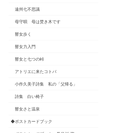
遠州七不思議
母守唄 母は焚き木です
瞽女歩く
瞽女力入門
瞽女と七つの峠
アトリエに来たコトバ
小作久美子詩集 私の「父帰る」
詩集 白い椅子
瞽女さと温泉
◆ポストカードブック