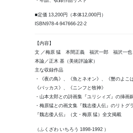
・年譜、収録作品リスト
■定価 13,200円（本体12,000円）
ISBN978-4-947666-22-2
【内容】
文 ／梅原 猛 本間正義 福沢一郎 福沢一也
本論／正木 基（美術評論家）
主な収録作品
・《夜の鳥》、《魚とネオン》、《蟹のよこ
《バッカス》、《ニンフと牧神》
・山本太郎との詩画集『ユリシィズ』の挿画
・梅原猛との画文集『魏志倭人伝』のリトグ
『魏志倭人伝』（文・梅原 猛）全文掲載
（ふくざわ いちろう 1898-1992 ）