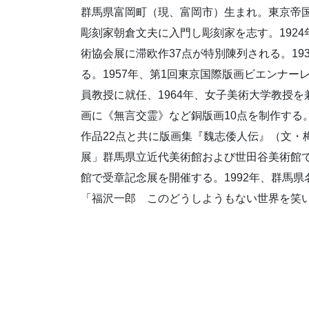
群馬県富岡町（現、富岡市）生まれ。東京帝
彫刻家朝倉文夫に入門し彫刻家を志す。1924
術協会展に滞欧作37点が特別陳列される。1
る。1957年、第1回東京国際版画ビエンナー
員教授に就任、1964年、女子美術大学教授を
画に《無言交霊》など銅版画10点を制作する。
作品22点と共に版画集『魏志倭人伝』（文・梅
展」群馬県立近代美術館および世田谷美術館で
館で受章記念展を開催する。1992年、群馬県
「福沢一郎 このどうしようもない世界を笑