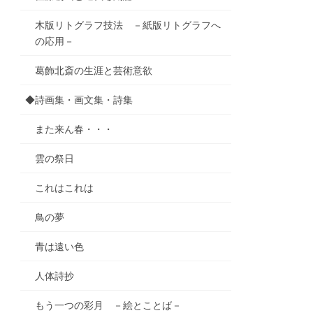
木版リトグラフ技法 －紙版リトグラフへ
の応用－
葛飾北斎の生涯と芸術意欲
◆詩画集・画文集・詩集
また来ん春・・・
雲の祭日
これはこれは
鳥の夢
青は遠い色
人体詩抄
もう一つの彩月 －絵とことば－