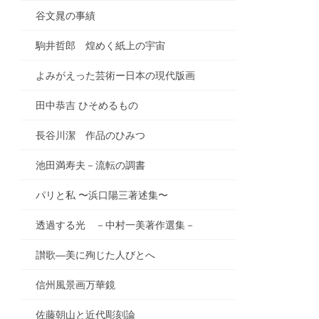
谷文晁の事績
駒井哲郎 煌めく紙上の宇宙
よみがえった芸術ー日本の現代版画
田中恭吉 ひそめるもの
長谷川潔 作品のひみつ
池田満寿夫－流転の調書
パリと私 〜浜口陽三著述集〜
透過する光 －中村一美著作選集－
讃歌―美に殉じた人びとへ
信州風景画万華鏡
佐藤朝山と近代彫刻論