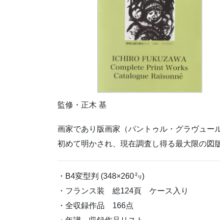
監修・正木 基
画家であり版画家（パントゥル・グラヴュー
初めて明かされ、現在調査し得る最大限の図
・B4変型判 (348×260㍉)
・フランス装 総124頁 ケース入り
・全収録作品 166点