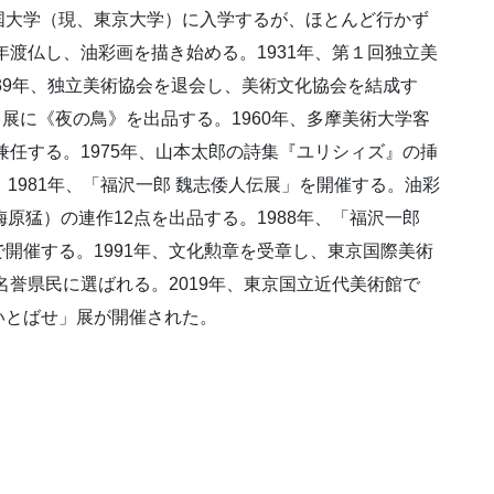
国大学（現、東京大学）に入学するが、ほとんど行かず
年渡仏し、油彩画を描き始める。1931年、第１回独立美
939年、独立美術協会を退会し、美術文化協会を結成す
レ展に《夜の鳥》を出品する。1960年、多摩美術大学客
兼任する。1975年、山本太郎の詩集『ユリシィズ』の挿
1981年、「福沢一郎 魏志倭人伝展」を開催する。油彩
原猛）の連作12点を出品する。1988年、「福沢一郎
開催する。1991年、文化勲章を受章し、東京国際美術
名誉県民に選ばれる。2019年、東京国立近代美術館で
いとばせ」展が開催された。