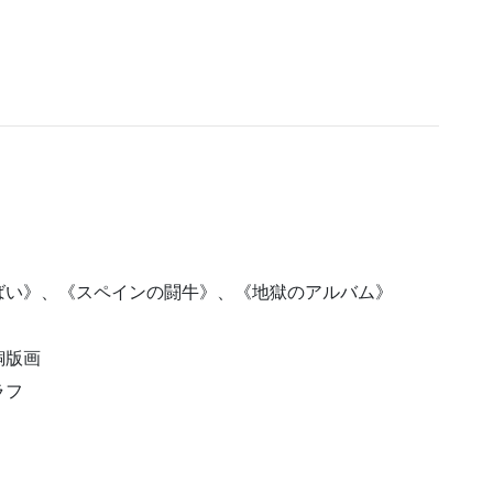
ばい》、《スペインの闘牛》、《地獄のアルバム》
銅版画
ラフ