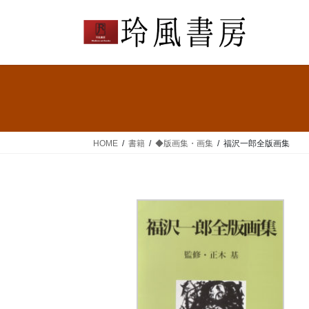
コ
ナ
ン
ビ
テ
ゲ
ン
ー
ツ
シ
へ
ョ
ス
ン
キ
に
ッ
移
HOME
書籍
◆版画集・画集
福沢一郎全版画集
プ
動