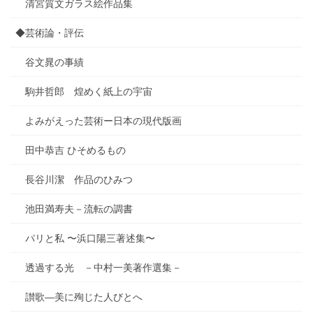
清宮質文ガラス絵作品集
◆芸術論・評伝
谷文晁の事績
駒井哲郎 煌めく紙上の宇宙
よみがえった芸術ー日本の現代版画
田中恭吉 ひそめるもの
長谷川潔 作品のひみつ
池田満寿夫－流転の調書
パリと私 〜浜口陽三著述集〜
透過する光 －中村一美著作選集－
讃歌―美に殉じた人びとへ