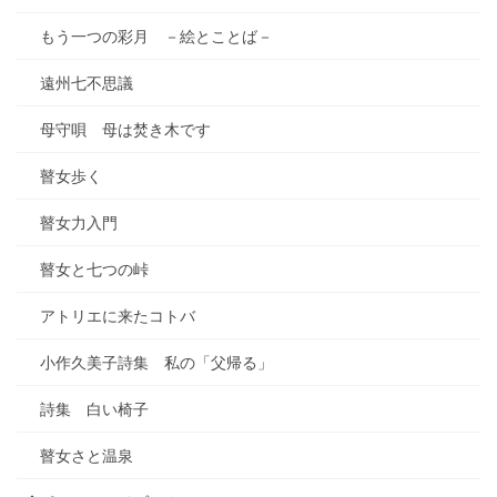
もう一つの彩月 －絵とことば－
遠州七不思議
母守唄 母は焚き木です
瞽女歩く
瞽女力入門
瞽女と七つの峠
アトリエに来たコトバ
小作久美子詩集 私の「父帰る」
詩集 白い椅子
瞽女さと温泉