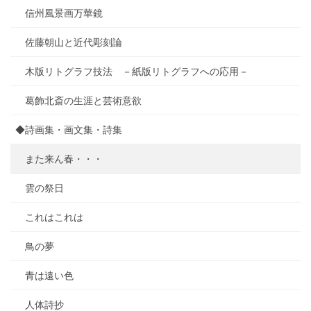
信州風景画万華鏡
佐藤朝山と近代彫刻論
木版リトグラフ技法 －紙版リトグラフへの応用－
葛飾北斎の生涯と芸術意欲
◆詩画集・画文集・詩集
また来ん春・・・
雲の祭日
これはこれは
鳥の夢
青は遠い色
人体詩抄